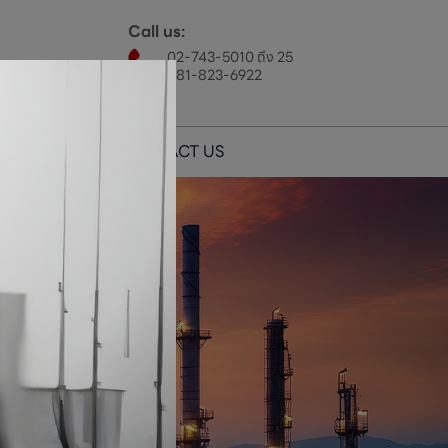
Call us:
02-743-5010 ถึง 25
081-823-6922
CAREERS
CONTACT US