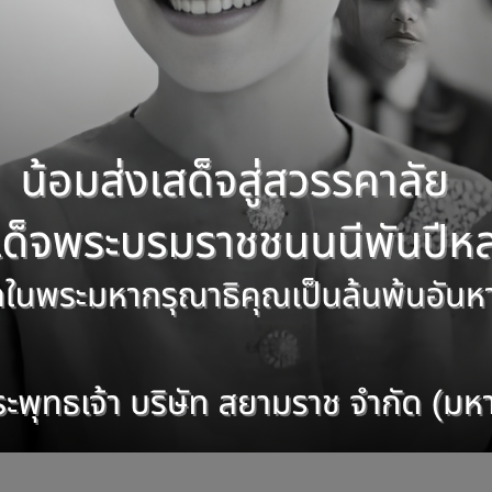
เราคือ
ผู้ชำนาญเรื่องป
ริษัท สยามราช จำกัด (มหาชน)
 COMPANY LIMITED
“Let us be a part
o