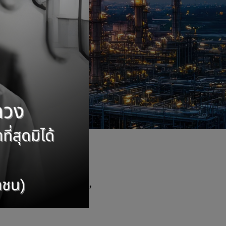
ั๊ม
f your success
”