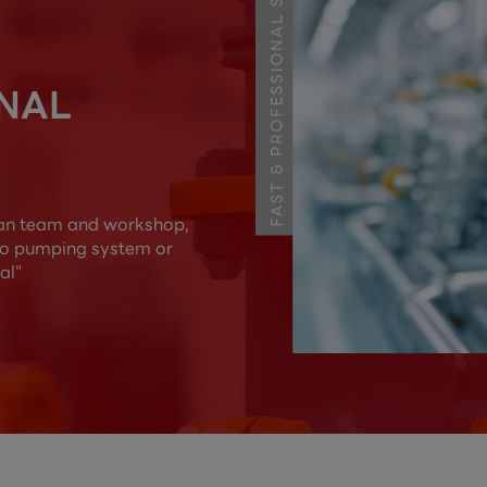
ONAL
ian team and workshop,

to pumping system or

al"