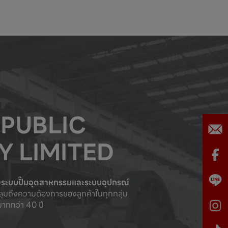
 PUBLIC
 LIMITED
บ
ระบบปั๊มอุตสาหกรรมและระบบอุปกรณ์

ุมถึงความต้องการของลูกค้าในทุกกลุ่ม

กกว่า 40 ปี  